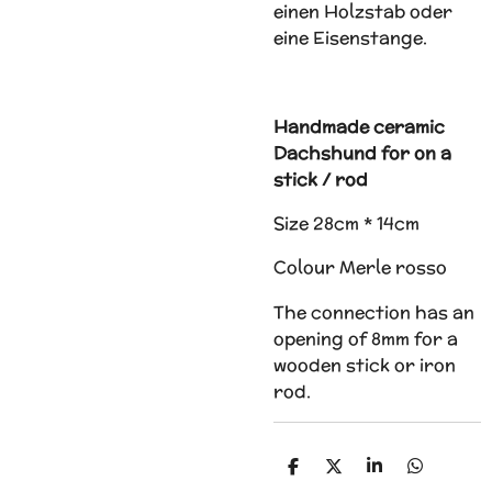
einen Holzstab oder
eine Eisenstange.
Handmade ceramic
Dachshund for on a
stick / rod
Size 28cm * 14cm
Colour Merle rosso
The connection has an
opening of 8mm for a
wooden stick or iron
rod.
D
D
S
D
e
e
h
e