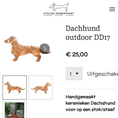
Ga
direct
naar
de
Dachhund
hoofdinhoud
outdoor DD17
€ 25,00
Uitgeschak
Handgemaakt
keramieken Dachshund
voor op een stok/staaf