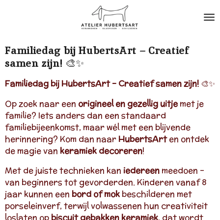
Ga
direct
naar
de
Familiedag bij HubertsArt – Creatief
hoofdinhoud
samen zijn!
🎨✨
Familiedag bij HubertsArt – Creatief samen zijn!
🎨✨
Op zoek naar een
origineel en gezellig uitje
met je
familie? Iets anders dan een standaard
familiebijeenkomst, maar wél met een blijvende
herinnering? Kom dan naar
HubertsArt
en ontdek
de magie van
keramiek decoreren
!
Met de juiste technieken kan
iedereen
meedoen –
van beginners tot gevorderden. Kinderen vanaf 8
jaar kunnen een
bord of mok
beschilderen met
porseleinverf, terwijl volwassenen hun creativiteit
loslaten op
biscuit gebakken keramiek
, dat wordt