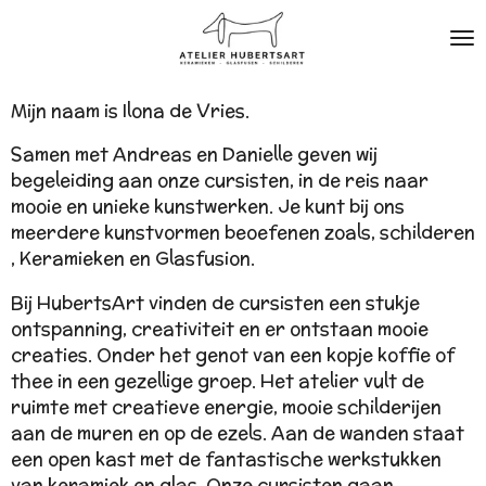
Ga
direct
naar
de
Mijn naam is Ilona de Vries.
hoofdinhoud
Samen met Andreas en Danielle geven wij
begeleiding aan onze cursisten, in de reis naar
mooie en unieke kunstwerken. Je kunt bij ons
meerdere kunstvormen beoefenen zoals, schilderen
, Keramieken en Glasfusion.
Bij HubertsArt vinden de cursisten een stukje
ontspanning, creativiteit en er ontstaan mooie
creaties. Onder het genot van een kopje koffie of
thee in een gezellige groep. Het atelier vult de
ruimte met creatieve energie, mooie schilderijen
aan de muren en op de ezels. Aan de wanden staat
een open kast met de fantastische werkstukken
van keramiek en glas. Onze cursisten gaan