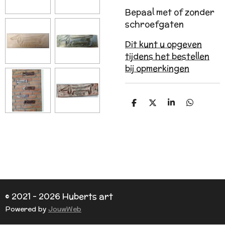
Bepaal met of zonder
schroefgaten
Dit kunt u opgeven
tijdens het bestellen
bij opmerkingen
D
D
S
D
e
e
h
e
l
e
a
l
e
l
r
e
n
e
n
© 2021 - 2026 Huberts art
Powered by
JouwWeb