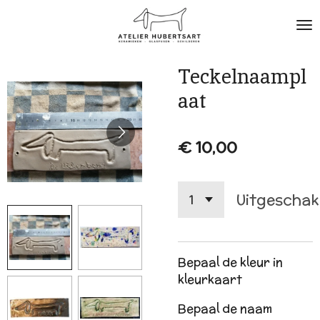
Ga
direct
naar
de
Teckelnaampl
hoofdinhoud
aat
€ 10,00
Uitgeschak
Bepaal de kleur in
kleurkaart
Bepaal de naam