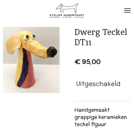
Ga
direct
naar
de
Dwerg Teckel
hoofdinhoud
DT11
€ 95,00
Uitgeschakeld
Handgemaakt
grappige keramieken
teckel figuur