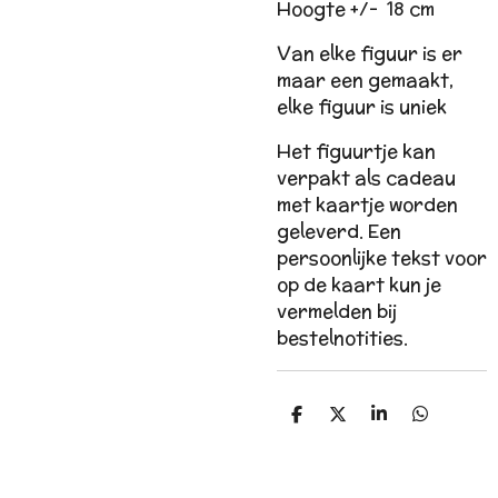
Hoogte +/-
18 cm
Van elke figuur is er
maar een gemaakt,
elke figuur is uniek
Het figuurtje kan
verpakt als cadeau
met kaartje worden
geleverd. Een
persoonlijke tekst voor
op de kaart kun je
vermelden bij
bestelnotities.
D
D
S
D
e
e
h
e
l
e
a
l
e
l
r
e
n
e
n