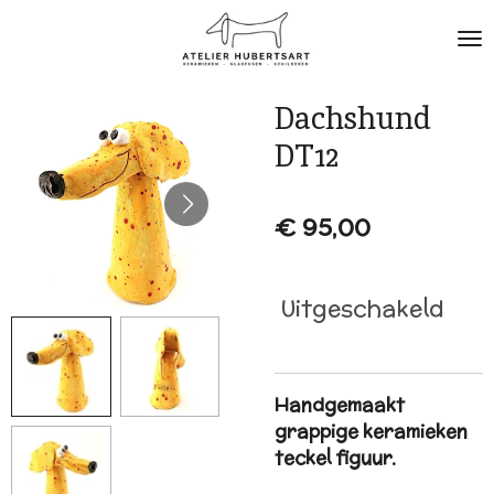
Ga
direct
naar
de
Dachshund
hoofdinhoud
DT12
€ 95,00
Uitgeschakeld
Handgemaakt
grappige keramieken
teckel figuur.