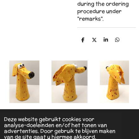
during the ordering
procedure under
"remarks".
D
D
S
D
e
e
h
e
l
e
a
l
e
l
r
e
n
e
n
Deze website gebruikt cookies voor
© 2021 - 2026 Huberts art
analyse-doeleinden en/of het tonen van
Powered by
JouwWeb
advertenties. Door gebruik te blijven maken
van de site gaat u hiermee akkoord.