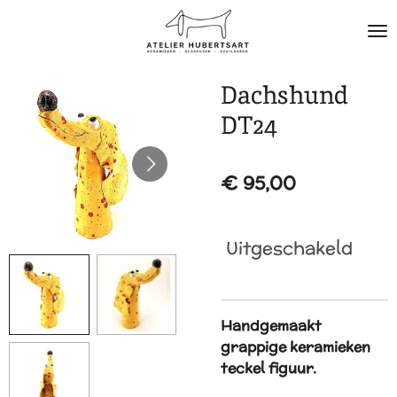
Ga
direct
naar
de
Dachshund
hoofdinhoud
DT24
€ 95,00
Uitgeschakeld
Handgemaakt
grappige keramieken
teckel figuur.