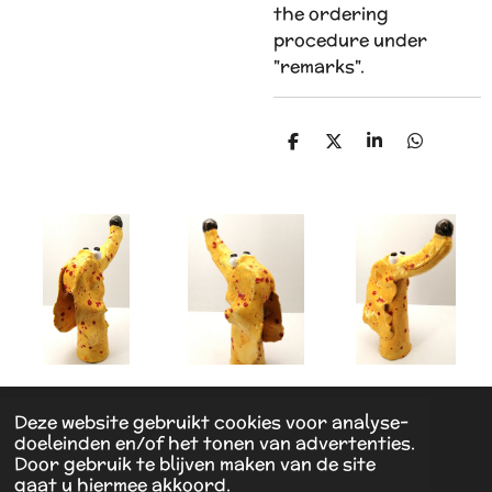
the ordering
procedure under
"remarks".
D
D
S
D
e
e
h
e
l
e
a
l
e
l
r
e
n
e
n
Deze website gebruikt cookies voor analyse-
© 2021 - 2026 Huberts art
doeleinden en/of het tonen van advertenties.
Powered by
JouwWeb
Door gebruik te blijven maken van de site
gaat u hiermee akkoord.