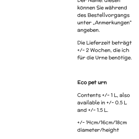
Der Name: diesen
können Sie während
des Bestellvorgangs
unter „Anmerkungen"
angeben.
Die Lieferzeit beträgt
+/- 2 Wochen, die ich
für die Urne benötige.
Eco pet urn
Contents +/- 1 L, also
available in +/- 0.5 L
and +/- 1.5 L.
+/- 14cm/16cm/18cm
diameter/height