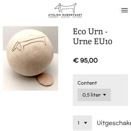
Ga
direct
naar
de
Eco Urn -
hoofdinhoud
Urne EU10
€ 95,00
Content
Uitgeschak