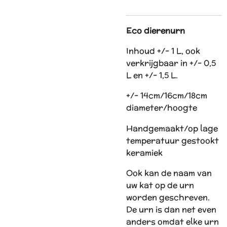
Eco dierenurn
Inhoud +/- 1 L, ook
verkrijgbaar in +/- 0,5
L en +/- 1,5 L.
+/- 14cm/16cm/18cm
diameter/hoogte
Handgemaakt/op lage
temperatuur gestookt
keramiek
Ook kan de naam van
uw kat op de urn
worden geschreven.
De urn is dan net even
anders omdat elke urn