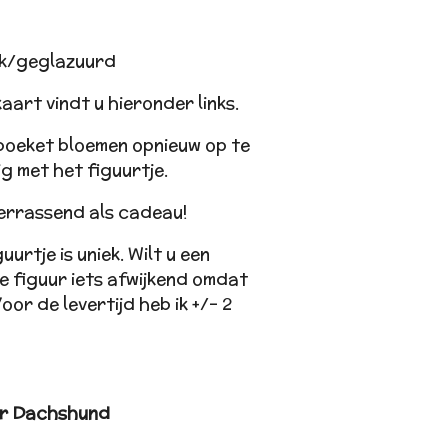
k/geglazuurd
aart vindt u hieronder links.
boeket bloemen opnieuw op te
g met het figuurtje.
verrassend als cadeau!
guurtje is uniek. Wilt u een
e figuur iets afwijkend omdat
or de levertijd heb ik +/- 2
er Dachshund