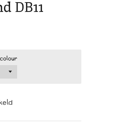
d DB11
colour
keld