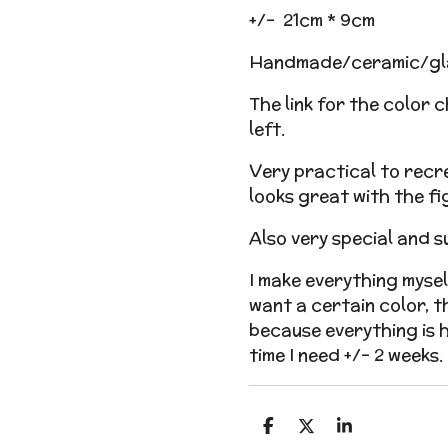
+/- 21cm * 9cm
Handmade/ceramic/gl
The link for the color 
left.
Very practical to recr
looks great with the fi
Also very special and su
I make everything myself
want a certain color, th
because everything is 
time I need +/- 2 weeks.
D
D
S