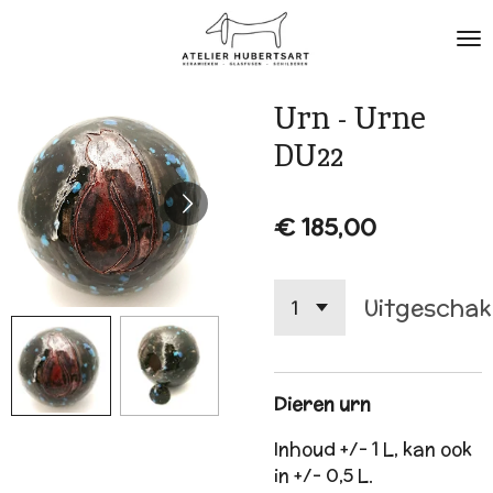
Ga
direct
naar
de
Urn - Urne
hoofdinhoud
DU22
€ 185,00
Uitgeschak
Dieren urn
Inhoud +/- 1 L, kan ook
in +/- 0,5 L.