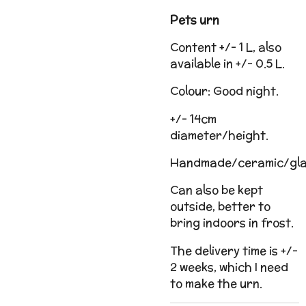
Pets urn
Content +/- 1 L, also
available in +/- 0.5 L.
Colour: Good night.
+/- 14cm
diameter/height.
Handmade/ceramic/gla
Can also be kept
outside, better to
bring indoors in frost.
The delivery time is +/-
2 weeks, which I need
to make the urn.