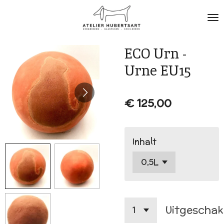
Ga
direct
naar
de
ECO Urn -
hoofdinhoud
Urne EU15
€ 125,00
Inhalt
Uitgeschak