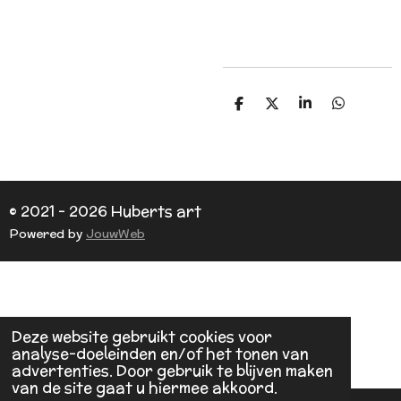
D
D
S
D
e
e
h
e
l
e
a
l
e
l
r
e
n
e
n
© 2021 - 2026 Huberts art
Powered by
JouwWeb
Deze website gebruikt cookies voor
analyse-doeleinden en/of het tonen van
advertenties. Door gebruik te blijven maken
van de site gaat u hiermee akkoord.