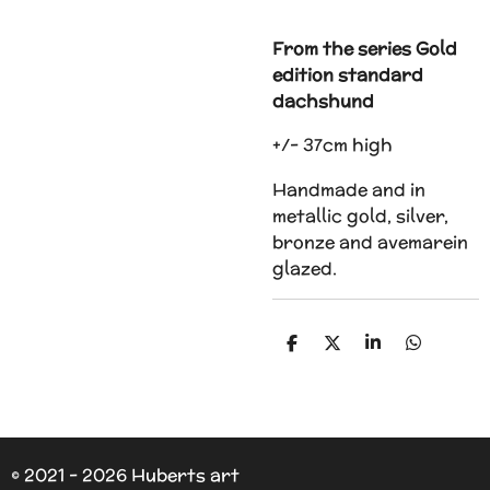
From the series Gold
edition standard
dachshund
+/- 37cm high
Handmade and in
metallic gold, silver,
bronze and avemarein
glazed.
D
D
S
D
e
e
h
e
l
e
a
l
e
l
r
e
n
e
n
© 2021 - 2026 Huberts art