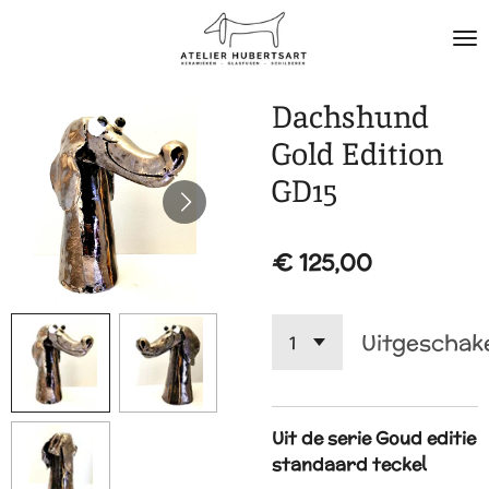
Ga
direct
naar
de
Dachshund
hoofdinhoud
Gold Edition
GD15
€ 125,00
Uitgeschak
Uit de serie Goud editie
standaard teckel