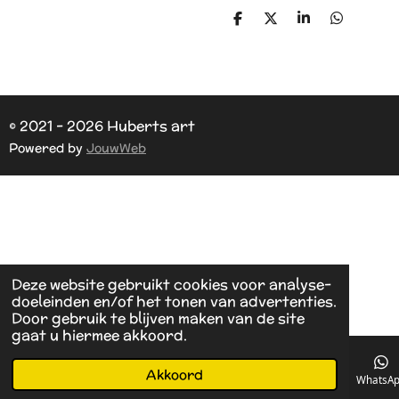
D
D
S
D
e
e
h
e
l
e
a
l
e
l
r
e
n
e
n
© 2021 - 2026 Huberts art
Powered by
JouwWeb
Deze website gebruikt cookies voor analyse-
doeleinden en/of het tonen van advertenties.
Door gebruik te blijven maken van de site
gaat u hiermee akkoord.
Akkoord
E-mailadres
Telefoonnummer
Kaart
Facebook
WhatsA