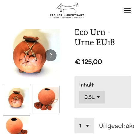
Ga
direct
naar
de
Eco Urn -
hoofdinhoud
Urne EU18
€ 125,00
Inhalt
Uitgeschak