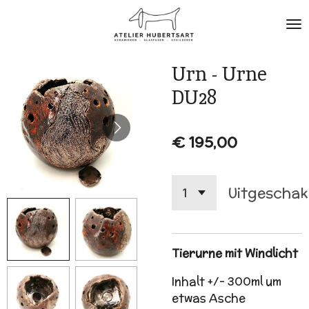
Ga
direct
naar
de
Urn - Urne
hoofdinhoud
DU28
€ 195,00
Uitgeschak
Tierurne mit Windlicht
Inhalt +/- 300ml um
etwas Asche