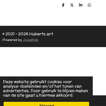
D
D
S
D
e
e
h
e
l
e
a
l
e
l
r
e
n
e
n
© 2021 - 2026 Huberts art
Powered by
JouwWeb
Deze website gebruikt cookies voor
analyse-doeleinden en/of het tonen van
advertenties. Door gebruik te blijven maken
van de site gaat u hiermee akkoord.
Akkoord