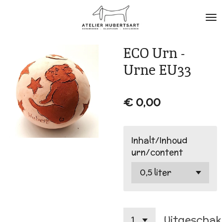
Ga
direct
naar
de
ECO Urn -
hoofdinhoud
Urne EU33
€ 0,00
Inhalt/Inhoud
urn/content
Uitgeschak