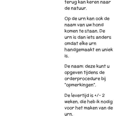
terug kan keren naar
de natuur.
Op de urn kan ook de
naam van uw hond
komen te staan. De
urn is dan iets anders
omdat elke urn
handgemaakt en uniek
is.
De naam: deze kunt u
opgeven tijdens de
orderprocedure bij
"opmerkingen".
De levertijd is +/- 2
weken, die heb ik nodig
voor het maken van de
urn.