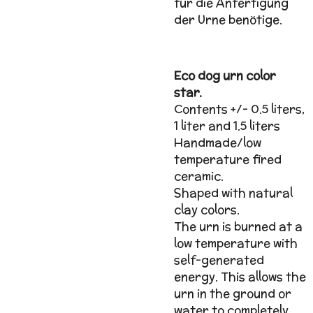
für die Anfertigung
der Urne benötige.
Eco dog urn color
star.
Contents +/- 0.5 liters,
1 liter and 1.5 liters
Handmade/low
temperature fired
ceramic.
Shaped with natural
clay colors.
The urn is burned at a
low temperature with
self-generated
energy. This allows the
urn in the ground or
water to completely