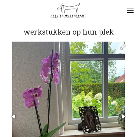
Ga
direct
naar
de
werkstukken op hun plek
hoofdinhoud