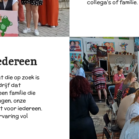
collega's of familie.
iedereen
t die op zoek is
drijf dat
een familie die
ngen, onze
t voor iedereen.
rvaring vol